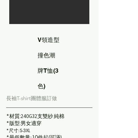
V領造型
撞色潮
牌T恤(3
色)
長袖T-shirt團體服訂做
*
材質:240G32支雙紗 純棉
*
版型:男女適穿
*尺寸:S-3XL
*最低數量:10件起(可議)