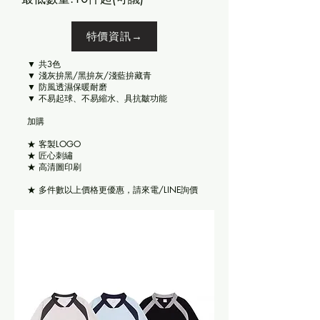
特價資訊→
▼ 共3色
▼ 淺灰拚黑/黑拚灰/淺藍拚藏青
▼ 防風透濕保暖耐磨
▼ 不易起球、不易縮水、具抗皺功能
​加購
★ 客製LOGO
★ 匠心刺繡
★ 高清圖印刷
★ 多件數以上價格更優惠，請來電/LINE詢價