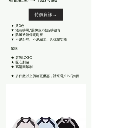
特價資訊→
▼ 共3色
▼ 淺灰拚黑/黑拚灰/淺藍拚藏青
▼ 防風透濕保暖耐磨
▼ 不易起球、不易縮水、具抗皺功能
​加購
★ 客製LOGO
★ 匠心刺繡
★ 高清圖印刷
★ 多件數以上價格更優惠，請來電/LINE詢價