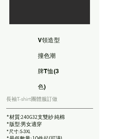
V領造型
撞色潮
牌T恤(3
色)
長袖T-shirt團體服訂做
*
材質:240G32支雙紗 純棉
*
版型:男女適穿
*尺寸:S-3XL
*最低數量:10件起(可議)