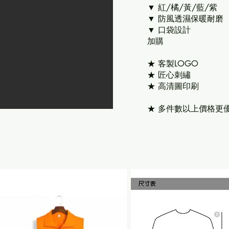
▼ 紅/橘/黃/藍/紫
▼ 防風透濕保暖耐磨
▼ 口袋設計
​加購
★ 客製LOGO
★ 匠心刺繡
★ 高清圖印刷
★ 多件數以上價格更優