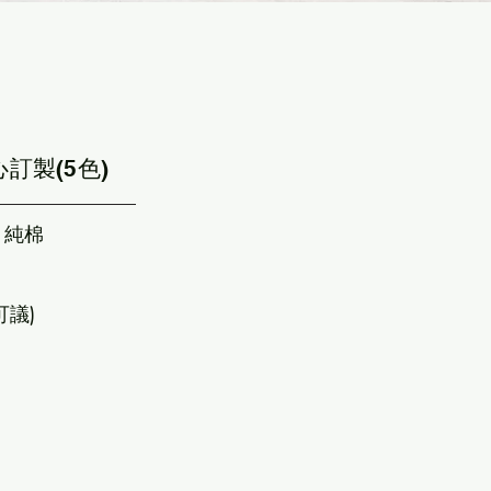
訂製(5色)
紗 純棉
可議)