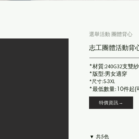
​選舉活動 團體背心
志工團體活動背心
*
材質:240G32支雙
*
版型:男女適穿
*尺寸:S-3XL
*最低數量:10件起(
特價資訊→
▼ 共5色