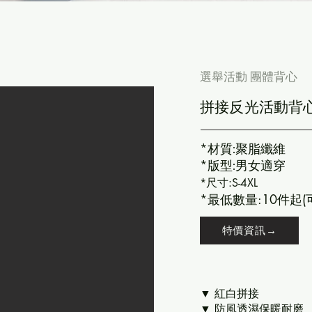
選舉活動 團體背心
拼接反光活動背
*
材質:聚脂纖維
*
版型:男女適穿
*尺寸:S-4XL
*最低數量:10件起(
特價資訊→
▼ 紅白拼接
▼ 防風透濕保暖耐磨