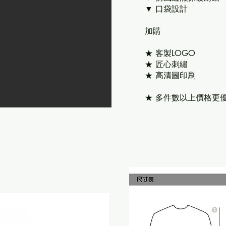
▼ 口袋設計
​加購
★ 客製LOGO
★ 匠心刺繡
★ 高清圖印刷
★ 多件數以上價格更優