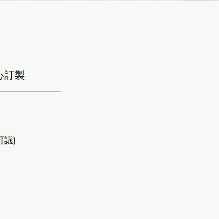
心訂製
可議)