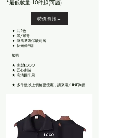
*最低數量:10件起(可議)
特價資訊→
▼ 共2色
▼ 黑/藏青
▼ 防風透濕保暖耐磨
▼ 反光條設計
​加購
★ 客製LOGO
★ 匠心刺繡
★ 高清圖印刷
★ 多件數以上價格更優惠，請來電/LINE詢價