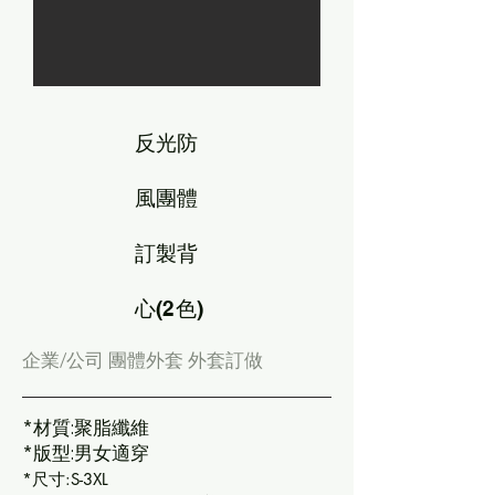
反光防
風團體
訂製背
心(2色)
企業/公司 團體外套 外套訂做
*
材質:聚脂纖維
*
版型:男女適穿
*尺寸:S-3XL