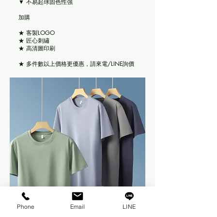
▼ 不易起球固色性強
​加購
★ 客製LOGO
★ 匠心刺繡
★ 高清圖印刷
★ 多件數以上價格更優惠，請來電/LINE詢價
Phone
Email
LINE