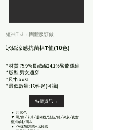
短袖T-shirt團體服訂做
冰絲涼感抗菌棉T恤(10色)
*
材質:75.9%長絨綿24.1%聚脂纖維
*
版型:男女適穿
*尺寸:S-6XL
*最低數量:10件起(可議)
特價資訊→
▼ 共10色
▼ 黑/白/卡其/珊瑚粉/淺藍/綠/深灰/夜空
藍/咖啡/淺灰
▼ 7A抗菌防曬冰涼觸感